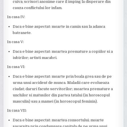
cuiva; scrisori anonime care il imping la disperare din
cauza conflictului lor infam.
In casa IV:
Daca e bine aspectat: moarte in camin sau la adanca
batranete.
In casa V:
Daca e bine aspectat: moartea premature a copiilor si a
iubirilor; artisti macabri.
In casa VI:
Daca e bine aspectat: moarte prin boala grea sau de pe
urma unui accident de munca. Maladii care evolueaza
ciudat; daruri facute servitorilor; moartea premature a
unchilor si matusilor din partea tatalui (in horoscopul
masculin) sau a mamei (in horoscopul feminin).
In casa VII:
Daca e bine aspectat: moartea consortului; moarte
savarsita prin condamnare capitala de pe urma unui