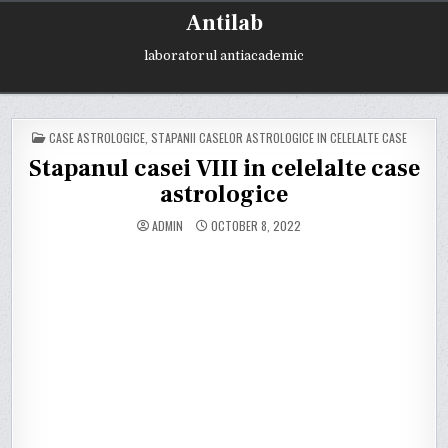
Skip
Antilab
to
content
laboratorul antiacademic
POSTED
CASE ASTROLOGICE
,
STAPANII CASELOR ASTROLOGICE IN CELELALTE CASE
IN
Stapanul casei VIII in celelalte case
astrologice
ADMIN
OCTOBER 8, 2022