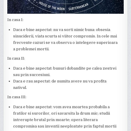
In casa I:
Daca e bine aspectat: nu va sorti nimic buna: obsesia
sinuciderii, viata scurta si viitor compromis. In cele mai
frecvente cazuri se va observa o intelegere superioara
a problemei mortii.
In casa II:
Daca e bine aspectat: bunuri dobandite pe calea zestrei
sau prin succesiuni.
Daca e rau aspectat: de numita avere nu va profita
nativul.
In casa III:
Daca e bine aspectat: vom avea moartea probabila a
fratilor si surorilor, ori savarsita la drum mic; studii
intrerupte brutal prin moarte; opera literara
compromisa sau inventii neeploatate prin faptul mortii