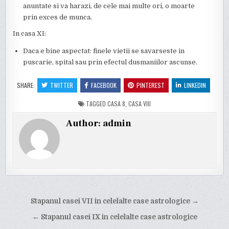
anuntate si va harazi, de cele mai multe ori, o moarte
prin exces de munca.
In casa XI:
Daca e bine aspectat: finele vietii se savarseste in
puscarie, spital sau prin efectul dusmaniilor ascunse.
SHARE:
TWITTER
FACEBOOK
PINTEREST
LINKEDIN
TAGGED
CASA 8
,
CASA VIII
Author:
admin
Post
Stapanul casei VII in celelalte case astrologice →
navigation
← Stapanul casei IX in celelalte case astrologice