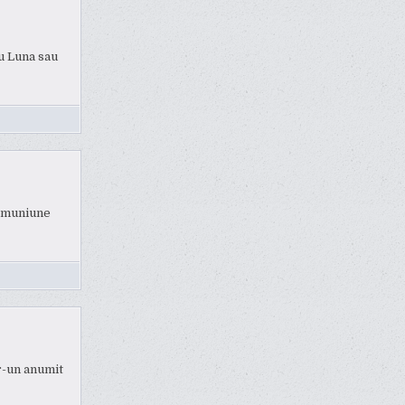
u Luna sau
comuniune
r-un anumit