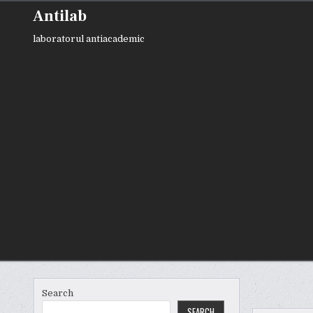
Skip
Antilab
to
content
laboratorul antiacademic
Search
SEARCH