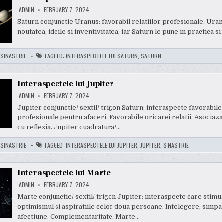
ADMIN
FEBRUARY 7, 2024
Saturn conjunctie Uranus: favorabil relatiilor profesionale. Ura
noutatea, ideile si inventivitatea, iar Saturn le pune in practica si
:
SINASTRIE
TAGGED:
INTERASPECTELE LUI SATURN
,
SATURN
Interaspectele lui Jupiter
ADMIN
FEBRUARY 7, 2024
Jupiter conjunctie/ sextil/ trigon Saturn: interaspecte favorabile 
profesionale pentru afaceri. Favorabile oricarei relatii. Asocia
cu reflexia. Jupiter cuadratura/…
:
SINASTRIE
TAGGED:
INTERASPECTELE LUI JUPITER
,
JUPITER
,
SINASTRIE
Interaspectele lui Marte
ADMIN
FEBRUARY 7, 2024
Marte conjunctie/ sextil/ trigon Jupiter: interaspecte care stimu
optimismul si aspiratiile celor doua persoane. Intelegere, simpat
afectiune. Complementaritate. Marte…