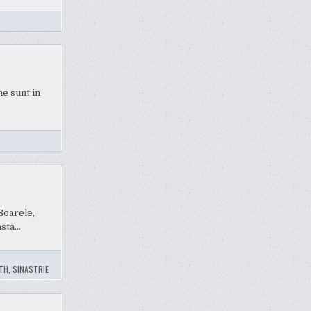
me sunt in
 Soarele,
asta…
ITH
,
SINASTRIE