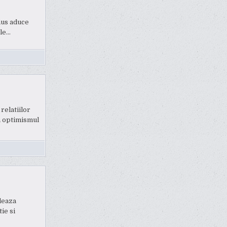
nus aduce
 le…
relatiilor
za optimismul
leaza
ie si