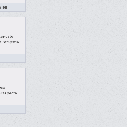
STRIE
Dragoste
i. Simpatie
ese
teraspecte