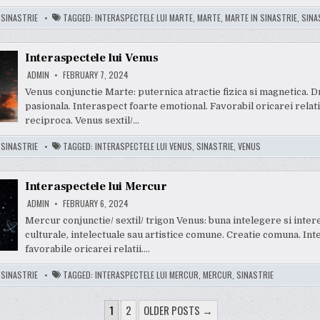
:
SINASTRIE
TAGGED:
INTERASPECTELE LUI MARTE
,
MARTE
,
MARTE IN SINASTRIE
,
SINA
Interaspectele lui Venus
ADMIN
FEBRUARY 7, 2024
Venus conjunctie Marte: puternica atractie fizica si magnetica. 
pasionala. Interaspect foarte emotional. Favorabil oricarei relati
reciproca. Venus sextil/…
:
SINASTRIE
TAGGED:
INTERASPECTELE LUI VENUS
,
SINASTRIE
,
VENUS
Interaspectele lui Mercur
ADMIN
FEBRUARY 6, 2024
Mercur conjunctie/ sextil/ trigon Venus: buna intelegere si inter
culturale, intelectuale sau artistice comune. Creatie comuna. In
favorabile oricarei relatii….
:
SINASTRIE
TAGGED:
INTERASPECTELE LUI MERCUR
,
MERCUR
,
SINASTRIE
1
2
OLDER POSTS →