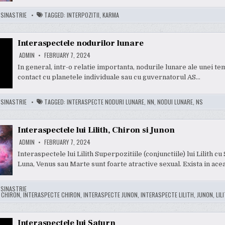
:
SINASTRIE
TAGGED:
INTERPOZITII
,
KARMA
Interaspectele nodurilor lunare
ADMIN
FEBRUARY 7, 2024
In general, intr-o relatie importanta, nodurile lunare ale unei te
contact cu planetele individuale sau cu guvernatorul AS…
:
SINASTRIE
TAGGED:
INTERASPECTE NODURI LUNARE
,
NN
,
NODUI LUNARE
,
NS
Interaspectele lui Lilith, Chiron si Junon
ADMIN
FEBRUARY 7, 2024
Interaspectele lui Lilith Superpozitiile (conjunctiile) lui Lilith cu
Luna, Venus sau Marte sunt foarte atractive sexual. Exista in ace
:
SINASTRIE
:
CHIRON
,
INTERASPECTE CHIRON
,
INTERASPECTE JUNON
,
INTERASPECTE LILITH
,
JUNON
,
LIL
Interaspectele lui Saturn