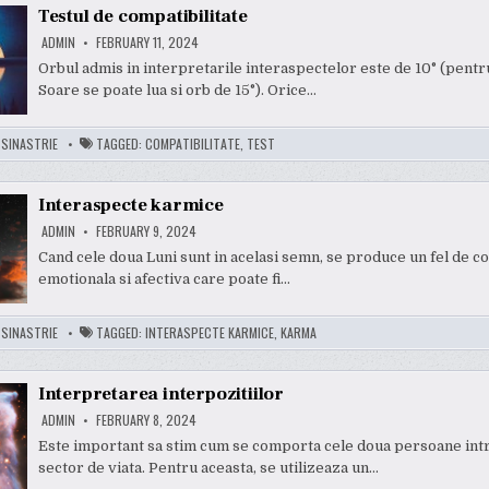
Testul de compatibilitate
ADMIN
FEBRUARY 11, 2024
Orbul admis in interpretarile interaspectelor este de 10° (pentr
Soare se poate lua si orb de 15°). Orice…
:
SINASTRIE
TAGGED:
COMPATIBILITATE
,
TEST
Interaspecte karmice
ADMIN
FEBRUARY 9, 2024
Cand cele doua Luni sunt in acelasi semn, se produce un fel de 
emotionala si afectiva care poate fi…
:
SINASTRIE
TAGGED:
INTERASPECTE KARMICE
,
KARMA
Interpretarea interpozitiilor
ADMIN
FEBRUARY 8, 2024
Este important sa stim cum se comporta cele doua persoane int
sector de viata. Pentru aceasta, se utilizeaza un…