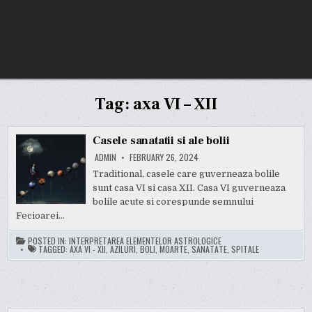
Tag:
axa VI – XII
Casele sanatatii si ale bolii
ADMIN
FEBRUARY 26, 2024
Traditional, casele care guverneaza bolile
sunt casa VI si casa XII. Casa VI guverneaza
bolile acute si corespunde semnului
Fecioarei…
POSTED IN:
INTERPRETAREA ELEMENTELOR ASTROLOGICE
TAGGED:
AXA VI - XII
,
AZILURI
,
BOLI
,
MOARTE
,
SANATATE
,
SPITALE