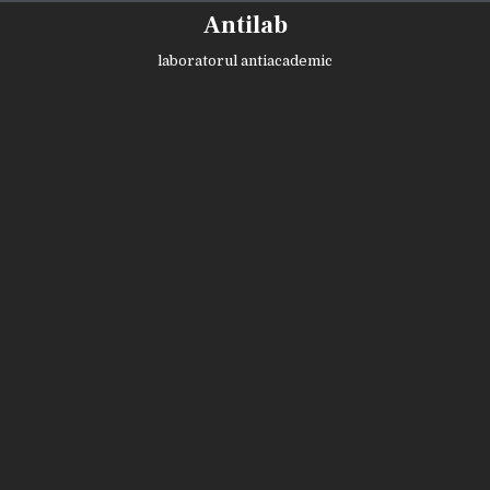
Skip
Antilab
to
content
laboratorul antiacademic