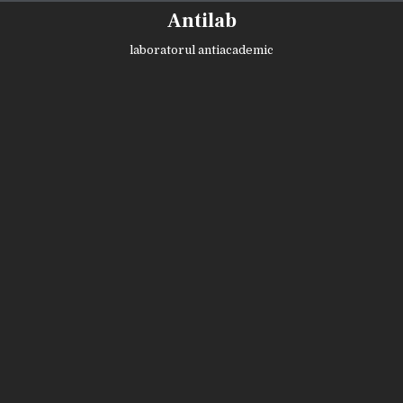
Skip
Antilab
to
content
laboratorul antiacademic