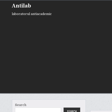
Skip
Antilab
to
content
laboratorul antiacademic
Search
SEARCH