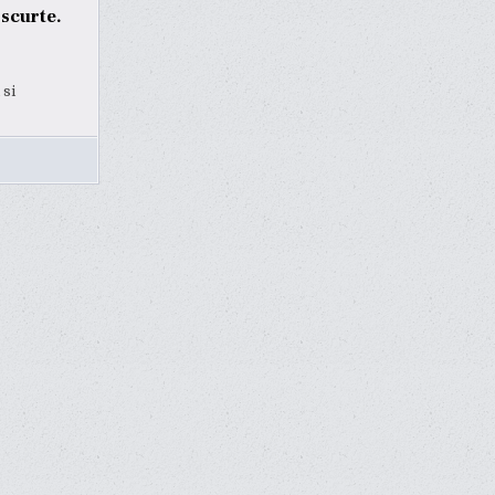
 scurte.
 si