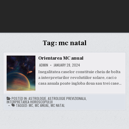
Tag:
mc natal
Orientarea MC anual
ADMIN
JANUARY 28, 2024
Inegalitatea caselor constituie cheia de bolta
a interpretarilor revolutiilor solare, caci o
casa anuala poate ingloba doua sau trei case…
POSTED IN:
ASTROLOGIE
,
ASTROLOGIE PREVIZIONALA
,
INTERPRETAREA HOROSCOPULUI
TAGGED:
MC
,
MC ANUAL
,
MC NATAL