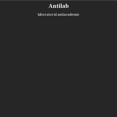
Skip
Antilab
to
content
laboratorul antiacademic