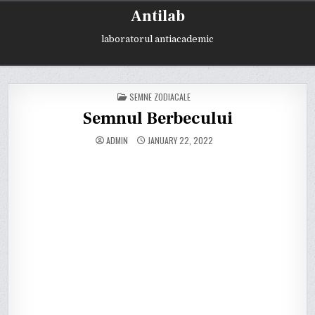
Skip
Antilab
to
content
laboratorul antiacademic
POSTED
SEMNE ZODIACALE
IN
Semnul Berbecului
ADMIN
JANUARY 22, 2022