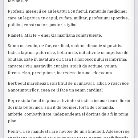
Metal: fier
Profesii: meserii ce au legatura cu fierul, ramurile medicinei
care au legatura cu capul, cu fata, militar, profesiuni sportive,
politist, constructor, pastor, stylist.
Planeta: Marte – energia martiana construieste.
Semn masculin, de foc, cardinal, violent, dinamic si pozitiv.
Indica fapturi puternice, hotararile, initiativele si impulsurile
brutale. Este in legatura cu Casa I a horoscopului si imprima:
caracter viu, nastavilit, curajos, spirit de actiune, vointa
ferma, elan, precipitare, incredere in sine, elocventa.
Berbecul marcheaza solstitiul de primavara, adica o rascruce
a anotimpurilor, ceea ce il face un semn cardinal.
Reprezinta focul in plina activitate si indica insusiri care fierb:
dorinta puternica, spirit de pionier, forta de comanda,
ambitie, combativitate, independenta si dorinta de a fi in prim
plan.
Pentru a se manifesta are nevoie de un stimulent. Adeseori se