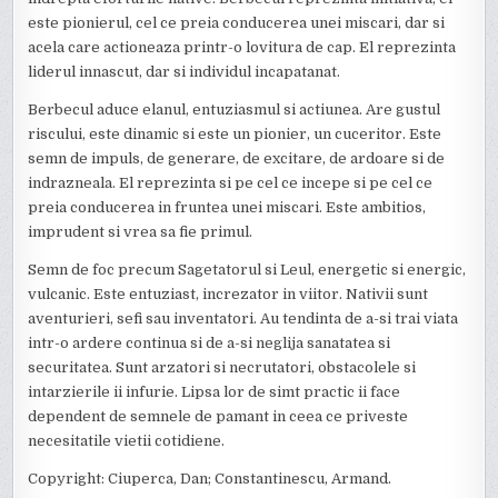
este pionierul, cel ce preia conducerea unei miscari, dar si
acela care actioneaza printr-o lovitura de cap. El reprezinta
liderul innascut, dar si individul incapatanat.
Berbecul aduce elanul, entuziasmul si actiunea. Are gustul
riscului, este dinamic si este un pionier, un cuceritor. Este
semn de impuls, de generare, de excitare, de ardoare si de
indrazneala. El reprezinta si pe cel ce incepe si pe cel ce
preia conducerea in fruntea unei miscari. Este ambitios,
imprudent si vrea sa fie primul.
Semn de foc precum Sagetatorul si Leul, energetic si energic,
vulcanic. Este entuziast, increzator in viitor. Nativii sunt
aventurieri, sefi sau inventatori. Au tendinta de a-si trai viata
intr-o ardere continua si de a-si neglija sanatatea si
securitatea. Sunt arzatori si necrutatori, obstacolele si
intarzierile ii infurie. Lipsa lor de simt practic ii face
dependent de semnele de pamant in ceea ce priveste
necesitatile vietii cotidiene.
Copyright: Ciuperca, Dan; Constantinescu, Armand.