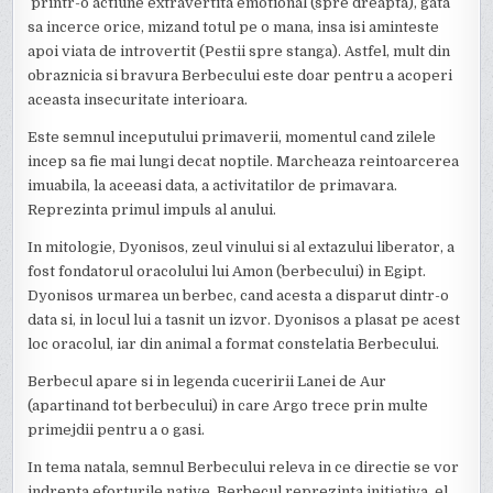
printr-o actiune extravertita emotional (spre dreapta), gata
sa incerce orice, mizand totul pe o mana, insa isi aminteste
apoi viata de introvertit (Pestii spre stanga). Astfel, mult din
obraznicia si bravura Berbecului este doar pentru a acoperi
aceasta insecuritate interioara.
Este semnul inceputului primaverii, momentul cand zilele
incep sa fie mai lungi decat noptile. Marcheaza reintoarcerea
imuabila, la aceeasi data, a activitatilor de primavara.
Reprezinta primul impuls al anului.
In mitologie, Dyonisos, zeul vinului si al extazului liberator, a
fost fondatorul oracolului lui Amon (berbecului) in Egipt.
Dyonisos urmarea un berbec, cand acesta a disparut dintr-o
data si, in locul lui a tasnit un izvor. Dyonisos a plasat pe acest
loc oracolul, iar din animal a format constelatia Berbecului.
Berbecul apare si in legenda cuceririi Lanei de Aur
(apartinand tot berbecului) in care Argo trece prin multe
primejdii pentru a o gasi.
In tema natala, semnul Berbecului releva in ce directie se vor
indrepta eforturile native. Berbecul reprezinta initiativa, el