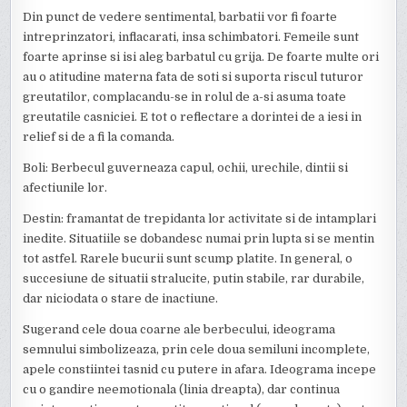
Din punct de vedere sentimental, barbatii vor fi foarte
intreprinzatori, inflacarati, insa schimbatori. Femeile sunt
foarte aprinse si isi aleg barbatul cu grija. De foarte multe ori
au o atitudine materna fata de soti si suporta riscul tuturor
greutatilor, complacandu-se in rolul de a-si asuma toate
greutatile casniciei. E tot o reflectare a dorintei de a iesi in
relief si de a fi la comanda.
Boli: Berbecul guverneaza capul, ochii, urechile, dintii si
afectiunile lor.
Destin: framantat de trepidanta lor activitate si de intamplari
inedite. Situatiile se dobandesc numai prin lupta si se mentin
tot astfel. Rarele bucurii sunt scump platite. In general, o
succesiune de situatii stralucite, putin stabile, rar durabile,
dar niciodata o stare de inactiune.
Sugerand cele doua coarne ale berbecului, ideograma
semnului simbolizeaza, prin cele doua semiluni incomplete,
apele constiintei tasnid cu putere in afara. Ideograma incepe
cu o gandire neemotionala (linia dreapta), dar continua