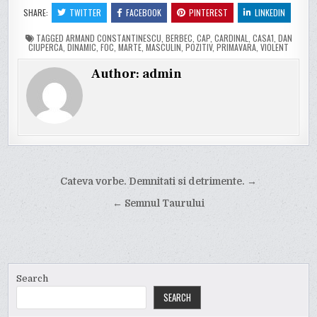
SHARE:
TWITTER
FACEBOOK
PINTEREST
LINKEDIN
TAGGED
ARMAND CONSTANTINESCU
,
BERBEC
,
CAP
,
CARDINAL
,
CASA1
,
DAN
CIUPERCA
,
DINAMIC
,
FOC
,
MARTE
,
MASCULIN
,
POZITIV
,
PRIMAVARA
,
VIOLENT
Author:
admin
Post
Cateva vorbe. Demnitati si detrimente. →
navigation
← Semnul Taurului
Search
SEARCH