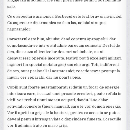
angajeaza in actiuni care sunt prea vaste pentru posibilitatile
sale.
Cu o aspectare armonica, Berbecul este leal, brav si invincibil.
Cu aspectare dizarmonica va fi un las, neloial si supus
naprasnelor.
Caracterul este bun, altruist, dand concurs aproapelui, dar
complacandu-se intr-o atitudine oarecum semeata. Destul de
des, din cauza obiectivelor deseori schimbate, nu-si
desavarsesc operele incepute. Nativii pot fi excelenti militari,
ingineri (in special metalurgici) sau chirurgi. Toti, indiferent
de sex, sunt pasionali si nestatornici; reactioneaza prompt la
injurii, cer reparatii, dar nu poarta pica.
Copiii sunt foarte neastamparati si detin un focar de energie
interioara care, in cazul unei proaste cresteri, poate refula in
vicii. Vor trebui tinuti mereu ocupati, dandu-li-se chiar
activitati concrete (lucru manual), care le vor domoli energia.
Vor fi opriti cu grija de la bautura, pentru ca aceasta ar putea
deveni pentru intreaga viata o deprindere funesta. Corectiile
vor fi administrate cu mare grija.