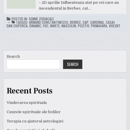
– 20 aprilie Influenteaza atat pe cei care au
Ascendentul in Berbec, cat…
POSTED IN:
SEMNE ZODIACALE
TAGGED:
ARMAND CONSTANTINESCU
,
BERBEC
,
CAP
,
CARDINAL
,
CASA1
,
DAN CIUPERCA
,
DINAMIC
,
FOC
,
MARTE
,
MASCULIN
,
POZITIV
,
PRIMAVARA
,
VIOLENT
Search
SEARCH
Recent Posts
Vindecarea spirituala
Cauzele spirituale ale bolilor
Terapia cu ajutorul astrologiei