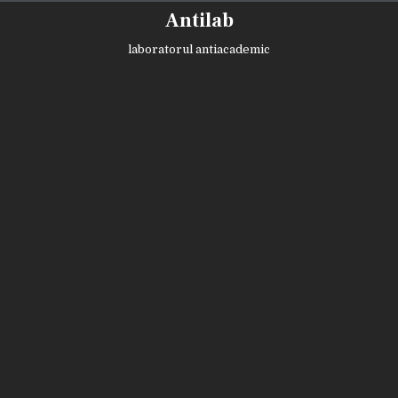
Skip
Antilab
to
content
laboratorul antiacademic