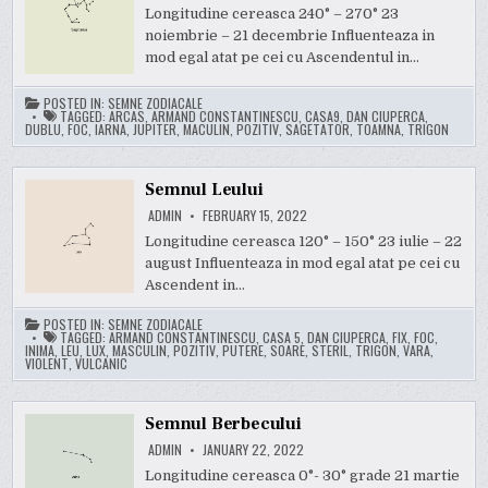
Longitudine cereasca 240° – 270° 23
noiembrie – 21 decembrie Influenteaza in
mod egal atat pe cei cu Ascendentul in…
POSTED IN:
SEMNE ZODIACALE
TAGGED:
ARCAS
,
ARMAND CONSTANTINESCU
,
CASA9
,
DAN CIUPERCA
,
DUBLU
,
FOC
,
IARNA
,
JUPITER
,
MACULIN
,
POZITIV
,
SAGETATOR
,
TOAMNA
,
TRIGON
Semnul Leului
ADMIN
FEBRUARY 15, 2022
Longitudine cereasca 120° – 150° 23 iulie – 22
august Influenteaza in mod egal atat pe cei cu
Ascendent in…
POSTED IN:
SEMNE ZODIACALE
TAGGED:
ARMAND CONSTANTINESCU
,
CASA 5
,
DAN CIUPERCA
,
FIX
,
FOC
,
INIMA
,
LEU
,
LUX
,
MASCULIN
,
POZITIV
,
PUTERE
,
SOARE
,
STERIL
,
TRIGON
,
VARA
,
VIOLENT
,
VULCANIC
Semnul Berbecului
ADMIN
JANUARY 22, 2022
Longitudine cereasca 0°- 30° grade 21 martie