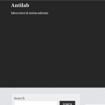
Skip
Antilab
to
content
laboratorul antiacademic
Search
SEARCH