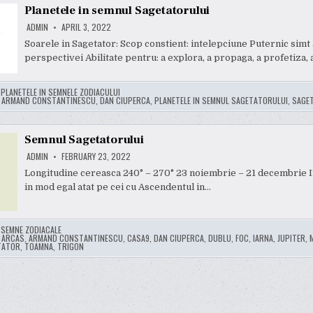
Planetele in semnul Sagetatorului
ADMIN
APRIL 3, 2022
Soarele in Sagetator: Scop constient: intelepciune Puternic simt 
perspectivei Abilitate pentru: a explora, a propaga, a profetiza, a
:
PLANETELE IN SEMNELE ZODIACULUI
:
ARMAND CONSTANTINESCU
,
DAN CIUPERCA
,
PLANETELE IN SEMNUL SAGETATORULUI
,
SAGE
Semnul Sagetatorului
ADMIN
FEBRUARY 23, 2022
Longitudine cereasca 240° – 270° 23 noiembrie – 21 decembrie 
in mod egal atat pe cei cu Ascendentul in…
:
SEMNE ZODIACALE
:
ARCAS
,
ARMAND CONSTANTINESCU
,
CASA9
,
DAN CIUPERCA
,
DUBLU
,
FOC
,
IARNA
,
JUPITER
,
TATOR
,
TOAMNA
,
TRIGON