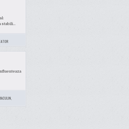
al:
 stabili…
TATOR
Influenteaza
MACULIN
,