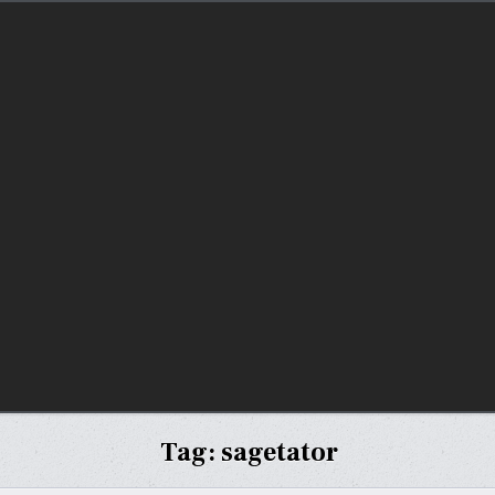
Tag:
sagetator