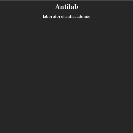
Skip
Antilab
to
content
laboratorul antiacademic