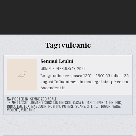
Tag:
vulcanic
Semnul Leului
ADMIN
FEBRUARY 15, 2022
Longitudine cereasca 120° – 150° 23 iulie – 22
august Influenteaza in mod egal atat pe cei cu
Ascendent in…
POSTED IN:
SEMNE ZODIACALE
TAGGED:
ARMAND CONSTANTINESCU
,
CASA 5
,
DAN CIUPERCA
,
FIX
,
FOC
,
INIMA
,
LEU
,
LUX
,
MASCULIN
,
POZITIV
,
PUTERE
,
SOARE
,
STERIL
,
TRIGON
,
VARA
,
VIOLENT
,
VULCANIC