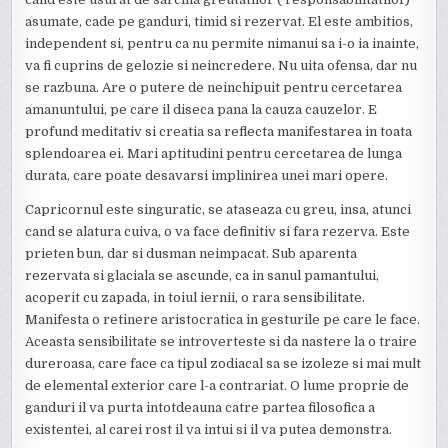
asumate, cade pe ganduri, timid si rezervat. El este ambitios,
independent si, pentru ca nu permite nimanui sa i-o ia inainte,
va fi cuprins de gelozie si neincredere. Nu uita ofensa, dar nu
se razbuna. Are o putere de neinchipuit pentru cercetarea
amanuntului, pe care il diseca pana la cauza cauzelor. E
profund meditativ si creatia sa reflecta manifestarea in toata
splendoarea ei. Mari aptitudini pentru cercetarea de lunga
durata, care poate desavarsi implinirea unei mari opere.
Capricornul este singuratic, se ataseaza cu greu, insa, atunci
cand se alatura cuiva, o va face definitiv si fara rezerva. Este
prieten bun, dar si dusman neimpacat. Sub aparenta
rezervata si glaciala se ascunde, ca in sanul pamantului,
acoperit cu zapada, in toiul iernii, o rara sensibilitate.
Manifesta o retinere aristocratica in gesturile pe care le face.
Aceasta sensibilitate se introverteste si da nastere la o traire
dureroasa, care face ca tipul zodiacal sa se izoleze si mai mult
de elemental exterior care l-a contrariat. O lume proprie de
ganduri il va purta intotdeauna catre partea filosofica a
existentei, al carei rost il va intui si il va putea demonstra.