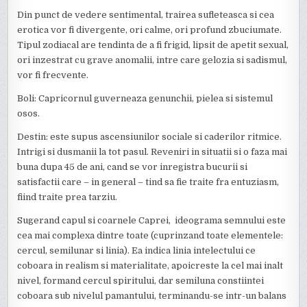
Din punct de vedere sentimental, trairea sufleteasca si cea
erotica vor fi divergente, ori calme, ori profund zbuciumate.
Tipul zodiacal are tendinta de a fi frigid, lipsit de apetit sexual,
ori inzestrat cu grave anomalii, intre care gelozia si sadismul,
vor fi frecvente.
Boli: Capricornul guverneaza genunchii, pielea si sistemul
osos.
Destin: este supus ascensiunilor sociale si caderilor ritmice.
Intrigi si dusmanii la tot pasul. Reveniri in situatii si o faza mai
buna dupa 45 de ani, cand se vor inregistra bucurii si
satisfactii care – in general – tind sa fie traite fra entuziasm,
fiind traite prea tarziu.
Sugerand capul si coarnele Caprei, ideograma semnului este
cea mai complexa dintre toate (cuprinzand toate elementele:
cercul, semilunar si linia). Ea indica linia intelectului ce
coboara in realism si materialitate, apoicreste la cel mai inalt
nivel, formand cercul spiritului, dar semiluna constiintei
coboara sub nivelul pamantului, terminandu-se intr-un balans