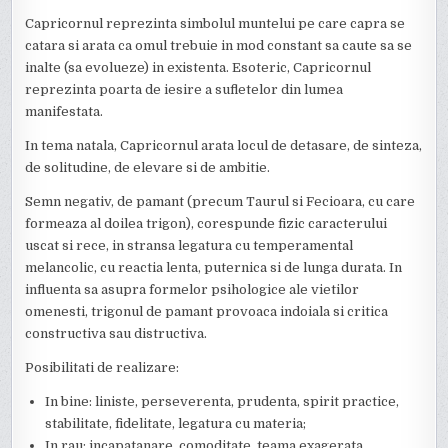
Capricornul reprezinta simbolul muntelui pe care capra se
catara si arata ca omul trebuie in mod constant sa caute sa se
inalte (sa evolueze) in existenta. Esoteric, Capricornul
reprezinta poarta de iesire a sufletelor din lumea
manifestata.
In tema natala, Capricornul arata locul de detasare, de sinteza,
de solitudine, de elevare si de ambitie.
Semn negativ, de pamant (precum Taurul si Fecioara, cu care
formeaza al doilea trigon), corespunde fizic caracterului
uscat si rece, in stransa legatura cu temperamental
melancolic, cu reactia lenta, puternica si de lunga durata. In
influenta sa asupra formelor psihologice ale vietilor
omenesti, trigonul de pamant provoaca indoiala si critica
constructiva sau distructiva.
Posibilitati de realizare:
In bine: liniste, perseverenta, prudenta, spirit practice,
stabilitate, fidelitate, legatura cu materia;
In rau: incapatanare, comoditate, teama exagerata,