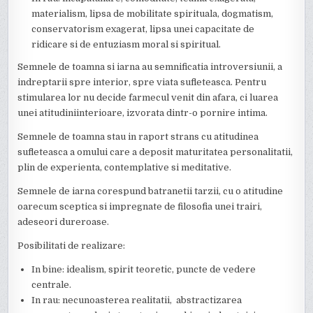
materialism, lipsa de mobilitate spirituala, dogmatism,
conservatorism exagerat, lipsa unei capacitate de
ridicare si de entuziasm moral si spiritual.
Semnele de toamna si iarna au semnificatia introversiunii, a
indreptarii spre interior, spre viata sufleteasca. Pentru
stimularea lor nu decide farmecul venit din afara, ci luarea
unei atitudiniinterioare, izvorata dintr-o pornire intima.
Semnele de toamna stau in raport strans cu atitudinea
sufleteasca a omului care a deposit maturitatea personalitatii,
plin de experienta, contemplative si meditative.
Semnele de iarna corespund batranetii tarzii, cu o atitudine
oarecum sceptica si impregnate de filosofia unei trairi,
adeseori dureroase.
Posibilitati de realizare:
In bine: idealism, spirit teoretic, puncte de vedere
centrale.
In rau: necunoasterea realitatii, abstractizarea