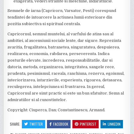
exagerata, vederi stramte si meschine, indaratnicie.
Semnele de iarna (Capricorn, Varsator, Pesti) corespund
tendintei de intoarcere la actiunea lumii exterioare din
pozitia subiectiva si spiritual centrala.
Capricornul, semnul muntelui, al varfului de atins sau al
ambitiei, al ascensiunii sociale lente, dar sigure. Reprezinta
avaritia, frugalitatea, batranetea, singuratatea, despuierea,
realizarea, economia, rabdarea, perseverenta. Indica
posturile elevate, increderea, responsabilitatile, dar si
datoria, metoda, organizarea, integritatea, sangele rece,
prudenta, pesimismul, raceala, ranchiuna, rezerva, egoismul,
interiorizarea, intarzierile, experienta, rigoarea, detasarea,
reculegerea, intelepciunea si frustrarea. In gereal,
Capricornul are simt practic si este un bun sfatuitor. Semn al
admiratiilor si al cunostintelor.
Copyright: Ciuperca, Dan; Constantinescu, Armand.
SHARE:
TWITTER
FACEBOOK
PINTEREST
LINKEDIN