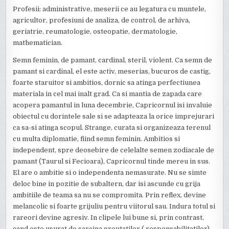
Profesii: administrative, meserii ce au legatura cu muntele,
agricultor, profesiuni de analiza, de control, de arhiva,
geriatrie, reumatologie, osteopatie, dermatologie,
mathematician.
Semn feminin, de pamant, cardinal, steril, violent. Ca semn de
pamant si cardinal, el este activ, meserias, bucuros de castig,
foarte staruitor si ambitios, dornic sa atinga perfectiunea
materiala in cel mai inalt grad. Ca si mantia de zapada care
acopera pamantul in luna decembrie, Capricornul isi invaluie
obiectul cu dorintele sale si se adapteaza la orice imprejurari
ca sa-si atinga scopul. Strange, curata si organizeaza terenul
cu multa diplomatie, fiind semn feminin. Ambitios si
independent, spre deosebire de celelalte semen zodiacale de
pamant (Taurul si Fecioara), Capricornul tinde mereu in sus.
El are o ambitie si o independenta nemasurate. Nu se simte
deloc bine in pozitie de subaltern, dar isi ascunde cu grija
ambitiile de teama sa nu se compromita. Prin reflex, devine
melancolic si foarte grijuliu pentru viitorul sau. Indura totul si
rareori devine agresiv. In clipele lui bune si, prin contrast,
cand este usurat de sarcina greutatilor ( responsabilitatilor)