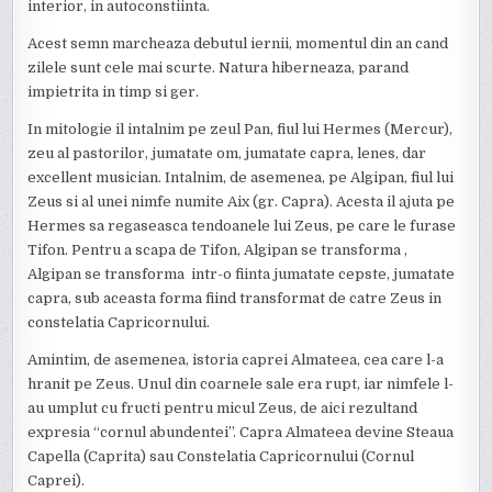
interior, in autoconstiinta.
Acest semn marcheaza debutul iernii, momentul din an cand
zilele sunt cele mai scurte. Natura hiberneaza, parand
impietrita in timp si ger.
In mitologie il intalnim pe zeul Pan, fiul lui Hermes (Mercur),
zeu al pastorilor, jumatate om, jumatate capra, lenes, dar
excellent musician. Intalnim, de asemenea, pe Algipan, fiul lui
Zeus si al unei nimfe numite Aix (gr. Capra). Acesta il ajuta pe
Hermes sa regaseasca tendoanele lui Zeus, pe care le furase
Tifon. Pentru a scapa de Tifon, Algipan se transforma ,
Algipan se transforma intr-o fiinta jumatate cepste, jumatate
capra, sub aceasta forma fiind transformat de catre Zeus in
constelatia Capricornului.
Amintim, de asemenea, istoria caprei Almateea, cea care l-a
hranit pe Zeus. Unul din coarnele sale era rupt, iar nimfele l-
au umplut cu fructi pentru micul Zeus, de aici rezultand
expresia “cornul abundentei”. Capra Almateea devine Steaua
Capella (Caprita) sau Constelatia Capricornului (Cornul
Caprei).