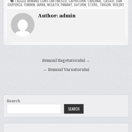
TAGGED
ARMAND CONSTANTINESCU
,
CAPRICORN
,
CARDINAL
,
CASA10
,
DAN
CIUPERCA
,
FEMININ
,
IARNA
,
NEGATIV
,
PAMANT
,
SATURN
,
STERIL
,
TRIGON
,
VIOLENT
Author:
admin
Post
Semnul Sagetatorului →
navigation
← Semnul Varsatorului
Search
SEARCH