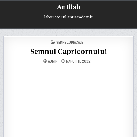
Skip
Antilab
to
content
laboratorul antiacademic
POSTED
SEMNE ZODIACALE
IN
Semnul Capricornului
ADMIN
MARCH 11, 2022