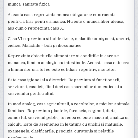
munca, sanitate fizica.
Aceasta casa reprezinta munca obligatorie contractata
pentru a trai, pentru a manca. Nu este o munca liber aleasa,
asa cum o reprezinta casa X.
Casa VI reprezinta si bolile fizice, maladiile benigne si, uneori,
ciclice. Maladiile = boli psihosomatice.
Reprezinta obiceiurile alimentare si conditiile in care se
mananca, fiind in analogie cu intestinele. Aceasta casa este cea
a limitarilor si a tot ce este cotidian, repetitiv, monoton.
Este casa igienei si a dieteticii. Reprezinta si functionarii,
servitorii, casnicii, fiind deci casa sarcinilor domestice si a
serviciului pentru altul.
In mod analog, casa agriculturii, a recoltelor, a micilor animale
familiare. Reprezinta plantele, farmacia, regimul, dieta,
comertul, serviciul public, tot ceea ce este masurat, analiza si
calculu. Este de asemenea in legatura cu unchii si matusile,
examenele, clasificarile, precizia, curatenia si relatiile
profesionale.