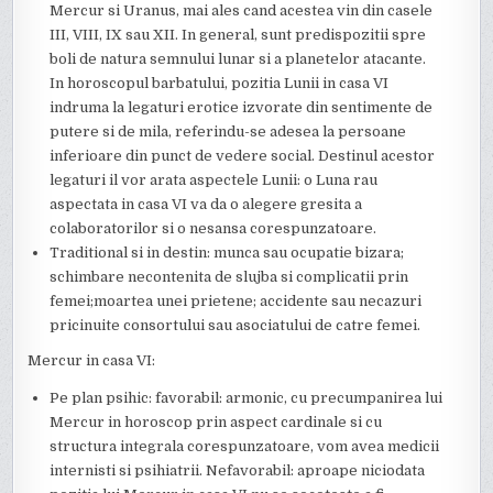
Mercur si Uranus, mai ales cand acestea vin din casele
III, VIII, IX sau XII. In general, sunt predispozitii spre
boli de natura semnului lunar si a planetelor atacante.
In horoscopul barbatului, pozitia Lunii in casa VI
indruma la legaturi erotice izvorate din sentimente de
putere si de mila, referindu-se adesea la persoane
inferioare din punct de vedere social. Destinul acestor
legaturi il vor arata aspectele Lunii: o Luna rau
aspectata in casa VI va da o alegere gresita a
colaboratorilor si o nesansa corespunzatoare.
Traditional si in destin: munca sau ocupatie bizara;
schimbare necontenita de slujba si complicatii prin
femei;moartea unei prietene; accidente sau necazuri
pricinuite consortului sau asociatului de catre femei.
Mercur in casa VI:
Pe plan psihic: favorabil: armonic, cu precumpanirea lui
Mercur in horoscop prin aspect cardinale si cu
structura integrala corespunzatoare, vom avea medicii
internisti si psihiatrii. Nefavorabil: aproape niciodata