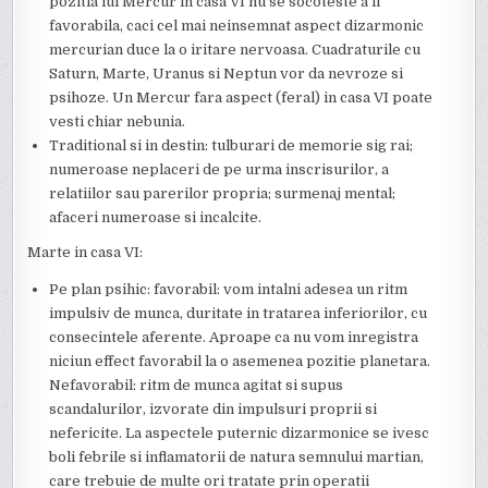
pozitia lui Mercur in casa VI nu se socoteste a fi
favorabila, caci cel mai neinsemnat aspect dizarmonic
mercurian duce la o iritare nervoasa. Cuadraturile cu
Saturn, Marte, Uranus si Neptun vor da nevroze si
psihoze. Un Mercur fara aspect (feral) in casa VI poate
vesti chiar nebunia.
Traditional si in destin: tulburari de memorie sig rai;
numeroase neplaceri de pe urma inscrisurilor, a
relatiilor sau parerilor propria; surmenaj mental;
afaceri numeroase si incalcite.
Marte in casa VI:
Pe plan psihic: favorabil: vom intalni adesea un ritm
impulsiv de munca, duritate in tratarea inferiorilor, cu
consecintele aferente. Aproape ca nu vom inregistra
niciun effect favorabil la o asemenea pozitie planetara.
Nefavorabil: ritm de munca agitat si supus
scandalurilor, izvorate din impulsuri proprii si
nefericite. La aspectele puternic dizarmonice se ivesc
boli febrile si inflamatorii de natura semnului martian,
care trebuie de multe ori tratate prin operatii