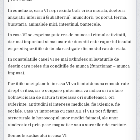
In concluzie, casa VI reprezinta boli, criza morala, doctorii,
angajatii, inferiorii (subalternii), muncitorii, poporul, ferma,
bucataria, animalele mici; intestinul, pantecele.
In casa VI se exprima puterea de munca si ritmul activitatii,
dar mai important si mai usor de dovedit este raportul insului
cu predispozitiile de boala castigate din modul rau de viata.
In constelatiile casei VI se mai oglindesc si legaturile de
destin care reies din conditiile de munca (functionar – munca
impusa).
Pozitiile unei planete in casa VI va fi intotdeauna considerate
drept critica, iar o ocupare puternica va indica ori o stare
bolnavicioasa de natura trupeasca ori sufleteasca, ori
suferinte, aptitudini si interese medicale, fie igienice, fie
sociale. Casa VI impreuna cu casa XII si VIII pot fi figuri
structurale in horoscopul unor medici faimosi, ale unor
vindecatori prin pase magnetice sau a surorilor de caritate.
Semnele zodiacului in casa VI: