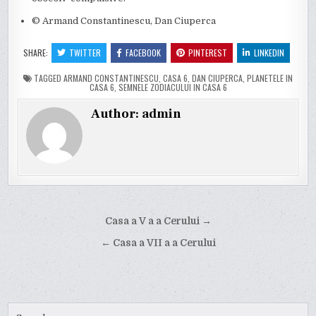
© Armand Constantinescu, Dan Ciuperca
SHARE:
TWITTER
FACEBOOK
PINTEREST
LINKEDIN
TAGGED
ARMAND CONSTANTINESCU
,
CASA 6
,
DAN CIUPERCA
,
PLANETELE IN
CASA 6
,
SEMNELE ZODIACULUI IN CASA 6
Author:
admin
Post
Casa a V a a Cerului →
navigation
← Casa a VII a a Cerului