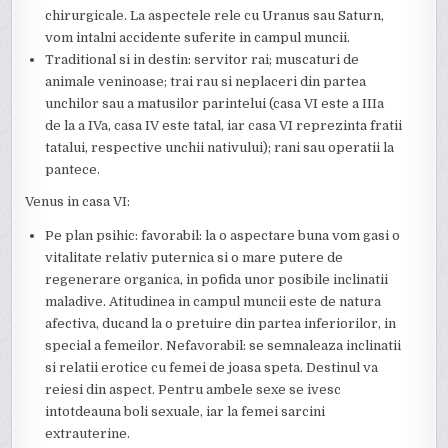
chirurgicale. La aspectele rele cu Uranus sau Saturn,
vom intalni accidente suferite in campul muncii.
Traditional si in destin: servitor rai; muscaturi de
animale veninoase; trai rau si neplaceri din partea
unchilor sau a matusilor parintelui (casa VI este a IIIa
de la a IVa, casa IV este tatal, iar casa VI reprezinta fratii
tatalui, respective unchii nativului); rani sau operatii la
pantece.
Venus in casa VI:
Pe plan psihic: favorabil: la o aspectare buna vom gasi o
vitalitate relativ puternica si o mare putere de
regenerare organica, in pofida unor posibile inclinatii
maladive. Atitudinea in campul muncii este de natura
afectiva, ducand la o pretuire din partea inferiorilor, in
special a femeilor. Nefavorabil: se semnaleaza inclinatii
si relatii erotice cu femei de joasa speta. Destinul va
reiesi din aspect. Pentru ambele sexe se ivesc
intotdeauna boli sexuale, iar la femei sarcini
extrauterine.