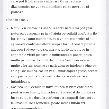
care pot fi folosite in vindecari. Cu aspectare
dizarmonica se vor vadi tendinte catre nevroze si
psihoze.
Pluto in casa VI:
Nativii cu Pluton in Casa VI a hartii natale isi pot gasi
puterea personala prin a-I ajuta pe ceilalti in eforturile
lor. Nativii sunt muncitori, au o vointa puternica si nu
agreeaza controlul altora asupra lor. Aceasta pozitie
adeseori aduce gelozie, intriga, lupte de putere in
aspectele vietii pe care le influenteaza; poate indica
multe provocari la locul de munca. Vor fi necesare
multe eforturi pentru ca nativul sa se inteleaga bine cu
colegii de munca, caci in vazul unor aspect grele, acesta
va fi perceput ca o persoana dezagreabila si care
intimideaza.
Gasirea unui echilibru intre munca si viata este dificil
pentru acest nativ, fiind adeseori obsedat de munca sa,
lucru ce poate duce la o afectare a sanatatii, daca nu se
iau masuri. De asemenea, poate indica tulburari
obsesiv-compulsive.