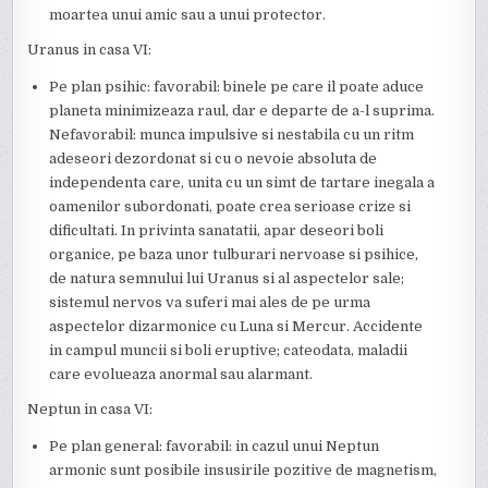
moartea unui amic sau a unui protector.
Uranus in casa VI:
Pe plan psihic: favorabil: binele pe care il poate aduce
planeta minimizeaza raul, dar e departe de a-l suprima.
Nefavorabil: munca impulsive si nestabila cu un ritm
adeseori dezordonat si cu o nevoie absoluta de
independenta care, unita cu un simt de tartare inegala a
oamenilor subordonati, poate crea serioase crize si
dificultati. In privinta sanatatii, apar deseori boli
organice, pe baza unor tulburari nervoase si psihice,
de natura semnului lui Uranus si al aspectelor sale;
sistemul nervos va suferi mai ales de pe urma
aspectelor dizarmonice cu Luna si Mercur. Accidente
in campul muncii si boli eruptive; cateodata, maladii
care evolueaza anormal sau alarmant.
Neptun in casa VI:
Pe plan general: favorabil: in cazul unui Neptun
armonic sunt posibile insusirile pozitive de magnetism,