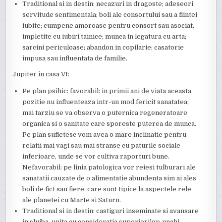
Traditional si in destin: necazuri in dragoste; adeseori
servitude sentimentala; boli ale consortului sau a fiintei
iubite; cumpene amoroase pentru consort sau asociat,
impletite cu iubiri tainice; munca in legatura cu arta;
sarcini periculoase; abandon in copilarie; casatorie
impusa sau influentata de familie.
Jupiter in casa VI:
Pe plan psihic: favorabil: in primii ani de viata aceasta
pozitie nu influenteaza intr-un mod fericit sanatatea;
mai tarziu se va observa o puternica regeneratoare
organica si o sanitate care sporeste puterea de munca.
Pe plan sufletesc vom avea o mare inclinatie pentru
relatii mai vagi sau mai stranse cu paturile sociale
inferioare, unde se vor cultiva raporturi bune.
Nefavorabil: pe linia patologica vor reiesi tulburari ale
sanatatii cauzate de o alimentatie abundenta sim ai ales
boli de fict sau fiere, care sunt tipice la aspectele rele
ale planetei cu Marte si Saturn.
Traditional si in destin: castiguri inseminate si avansare
in slujba, unita cu consideratia superiorilor; unchi