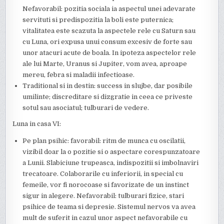
Nefavorabil: pozitia sociala ia aspectul unei adevarate
servituti si predispozitia la boli este puternica;
vitalitatea este scazuta la aspectele rele cu Saturn sau
cu Luna, ori expusa unui consum excesiv de forte sau
unor atacuri acute de boala. In ipoteza aspectelor rele
ale lui Marte, Uranus si Jupiter, vom avea, aproape
mereu, febra si maladii infectioase.
Traditional si in destin: success in slujbe, dar posibile
umilinte; discreditare si dizgratie in ceea ce priveste
sotul sau asociatul; tulburari de vedere.
Luna in casa VI:
Pe plan psihic: favorabil: ritm de munca cu oscilatii,
vizibil doar la o pozitie si o aspectare corespunzatoare
a Lunii. Slabiciune trupeasca, indispozitii si imbolnaviri
trecatoare. Colaborarile cu inferiorii, in special cu
femeile, vor fi norocoase si favorizate de un instinct
sigur in alegere. Nefavorabil: tulburari fizice, stari
psihice de teama si depresie. Sistemul nervos va avea
mult de suferit in cazul unor aspect nefavorabile cu