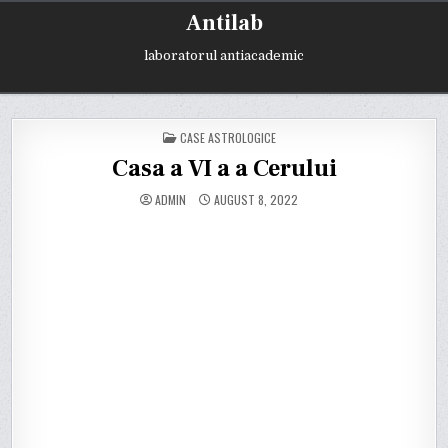
Skip
Antilab
to
content
laboratorul antiacademic
POSTED
CASE ASTROLOGICE
IN
Casa a VI a a Cerului
ADMIN
AUGUST 8, 2022