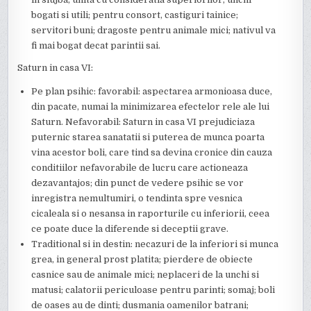
bogati si utili; pentru consort, castiguri tainice;
servitori buni; dragoste pentru animale mici; nativul va
fi mai bogat decat parintii sai.
Saturn in casa VI:
Pe plan psihic: favorabil: aspectarea armonioasa duce,
din pacate, numai la minimizarea efectelor rele ale lui
Saturn. Nefavorabil: Saturn in casa VI prejudiciaza
puternic starea sanatatii si puterea de munca poarta
vina acestor boli, care tind sa devina cronice din cauza
conditiilor nefavorabile de lucru care actioneaza
dezavantajos; din punct de vedere psihic se vor
inregistra nemultumiri, o tendinta spre vesnica
cicaleala si o nesansa in raporturile cu inferiorii, ceea
ce poate duce la diferende si deceptii grave.
Traditional si in destin: necazuri de la inferiori si munca
grea, in general prost platita; pierdere de obiecte
casnice sau de animale mici; neplaceri de la unchi si
matusi; calatorii periculoase pentru parinti; somaj; boli
de oases au de dinti; dusmania oamenilor batrani;