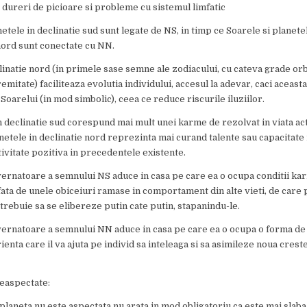
: dureri de picioare si probleme cu sistemul limfatic
netele in declinatie sud sunt legate de NS, in timp ce Soarele si planete
nord sunt conectate cu NN.
linatie nord (in primele sase semne ale zodiacului, cu cateva grade or
emitate) faciliteaza evolutia individului, accesul la adevar, caci aceasta
 Soarelui (in mod simbolic), ceea ce reduce riscurile iluziilor.
n declinatie sud corespund mai mult unei karme de rezolvat in viata act
netele in declinatie nord reprezinta mai curand talente sau capacitate
tivitate pozitiva in precedentele existente.
ernatoare a semnului NS aduce in casa pe care ea o ocupa conditii ka
ata de unele obiceiuri ramase in comportament din alte vieti, de care
trebuie sa se elibereze putin cate putin, stapanindu-le.
vernatoare a semnului NN aduce in casa pe care ea o ocupa o forma de
ienta care il va ajuta pe individ sa inteleaga si sa asimileze noua cres
easpectate:
 planeta nu este aspectata nu arata in mod obligatoriu ca este mai slaba,