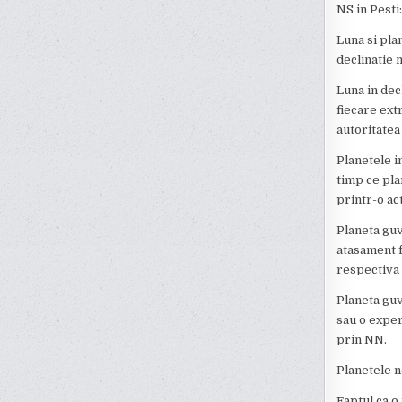
NS in Pesti
Luna si pla
declinatie 
Luna in dec
fiecare extr
autoritatea
Planetele i
timp ce pla
printr-o ac
Planeta guv
atasament f
respectiva 
Planeta gu
sau o exper
prin NN.
Planetele n
Faptul ca o