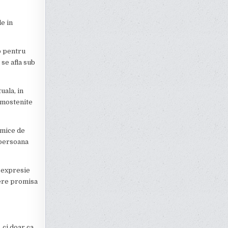
le in
b pentru
 se afla sub
uala, in
 mostenite
rmice de
 persoana
 expresie
tere promisa
 ci doar ca