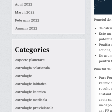
April 2022
March 2022
Punctul de 
February 2022
Se calc
January 2022
Este un 
potentia
Pozitia 
Categories
actiona,
De aseme
Aspecte planetare
pentru t
Astrologia relationala
Punctul de 
Astrologie
Pars For
karmic d
Astrologie initiatica
recoltez
Astrologie karmica
aratand 
cauta sa
Astrologie medicala
un depoz
Astrologie previzionala
azi, PF 