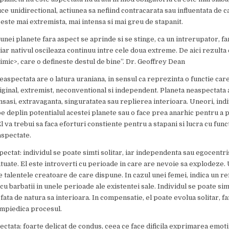
ce unidirectional, actiunea sa nefiind contracarata sau influentata de c
 este mai extremista, mai intensa si mai greu de stapanit.
 unei planete fara aspect se aprinde si se stinge, ca un intrerupator, fa
iar nativul oscileaza continuu intre cele doua extreme. De aici rezulta
nimic>, care o defineste destul de bine”. Dr. Geoffrey Dean
easpectata are o latura uraniana, in sensul ca reprezinta o functie car
ginal, extremist, neconventional si independent. Planeta neaspectata
nsasi, extravaganta, singuratatea sau replierea interioara. Uneori, indi
pe deplin potentialul acestei planete sau o face prea anarhic pentru a 
l va trebui sa faca eforturi constiente pentru a stapani si lucra cu func
aspectate.
ectat: individul se poate simti solitar, iar independenta sau egocentr
ntuate. El este introverti cu perioade in care are nevoie sa explodeze.
te talentele creatoare de care dispune. In cazul unei femei, indica un re
cu barbatii in unele perioade ale existentei sale. Individul se poate sim
fata de natura sa interioara. In compensatie, el poate evolua solitar, f
 impiedica procesul.
ctata: foarte delicat de condus, ceea ce face dificila exprimarea emoti