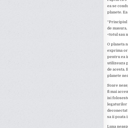
ea se condu
planete. Ea
“Principiul
de masura, 
<totul sau 
O planeta n
exprima ori
pentru ea i
utilizeaza 
de acesta. E
planete ne
Soare neasp
fi mai acce
isi foloses
legaturilor 
deconectat 
sa ii poata
Luna neaspe