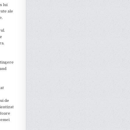
 lui
cute ale
e,
ul.
se
ra.
atingere
tand
cat
ui de
ientizat
(Soare
 temei