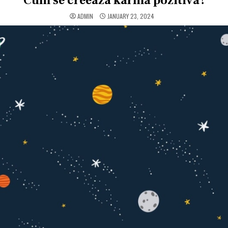
Cum se creeaza karma pozitiva?
ADMIN
JANUARY 23, 2024