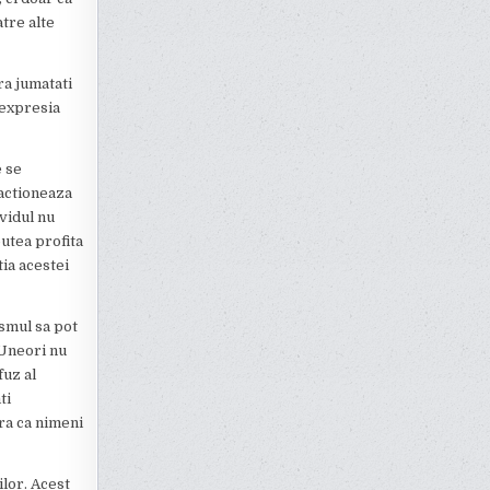
atre alte
ra jumatati
 expresia
e se
 actioneaza
vidul nu
putea profita
tia acestei
ismul sa pot
 Uneori nu
fuz al
ti
ara ca nimeni
ilor. Acest