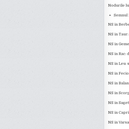
Nodurile lu
Semnul N
NS in Berbec
NS in Taur:
NS in Gemen
NS in Rac: 
NS in Leu: 
NS in Fecio
NS in Balan
NS in Scorp
NS in Saget
NS in Capric
NS in Vars