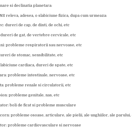
nare si declinatia planetara:
S releva, adesea, o slabiciune fizica, dupa cum urmeaza:
: dureri de cap, de dinti, de ochi, etc
 dureri de gat, de vertebre cervicale, etc
i: probleme respiratorii sau nervoase, etc
dureri de stomac, sensibilitate, etc
slabiciune cardiaca, dureri de spate, etc
ara: probleme intestinale, nervoase, etc
ta: probleme renale si circulatorii, etc
ion: probleme genitale, nas, etc
ator: boli de ficat si probleme musculare
orn: probleme osoase, articulare, ale pielii, ale unghiilor, ale parului, 
ator: probleme cardiovasculare si nervoase