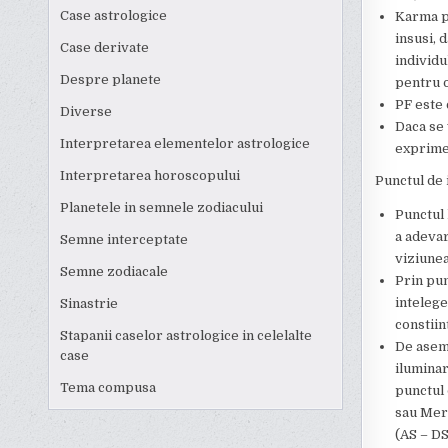
Case astrologice
Karma po
insusi, 
Case derivate
individu
Despre planete
pentru o
PF este 
Diverse
Daca se 
Interpretarea elementelor astrologice
exprime 
Interpretarea horoscopului
Punctul de 
Planetele in semnele zodiacului
Punctul 
a adevar
Semne interceptate
viziunea
Semne zodiacale
Prin pun
intelege
Sinastrie
constiin
Stapanii caselor astrologice in celelalte
De aseme
case
iluminar
Tema compusa
punctul 
sau Merc
(AS – DS