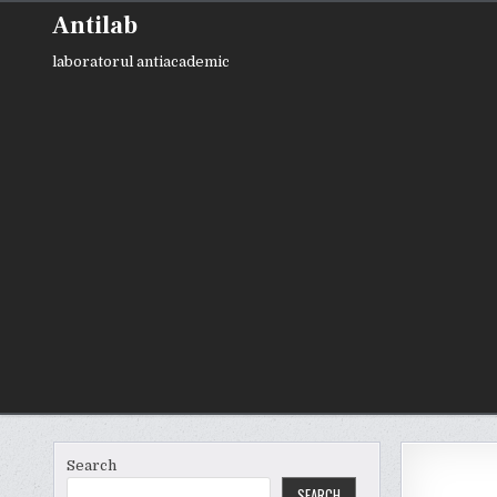
Skip
Antilab
to
content
laboratorul antiacademic
Search
SEARCH