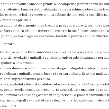
zitiva se traduce simbolic printr-o recompensa pentru serviciul adus
dar si altcuiva. Luna va trebui utilizata pentru a schimba obiceiurile tre
lui, care va trebui sa creeze o noua calitate de expresie a emotiilor sal
 crestere spirituala.
ca un punct de armonie intre trecut si prezent si care determina viitor
va lucra asupra planetei guvernatoare a PF in asa fel incat aceasta sa 
pozitiv, se vor trage, de asemenea, beneficia pentru evolutia ulterioa
iluminare:
holistic este opus PF si simbolizeaza un loc de fericire personala, de 
ului, de revelatie a unitatii, a constiintei universale, iluminarea permi
 globala a universului.
ctul de iluminare individul va putea atinge cu degetul intelepciunea si
rea ultima a unitatii oricarui lucru si a oricarei fiinte. Este mai mult de
ta, este supraconstiinta permisa.
nea, simbolul sabian al gradelor celor doua puncte, al PF si al punctul
e, poate revela mesaje interesante. In general, este mai usor de const
de iluminare cand el se gaseste in conjunctie cu o planeta individuala 
ur, in principal) sau cand el este situat pe una din axele cardinale ale
, MC – FC).