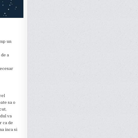
imp un
 de a
necesar
vel
ate sa o
cut,
idul va
r ca de
na inca si