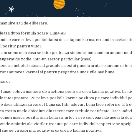
manuire sau de eliberare:
uleaza dupa formula Soare+Luna-AS.
indice care releva posibilitatea de a stapani karma, creand in acelasi t
l pozitiv pentru viitor.
sa in semn si in casa se interpreteaza simbolic, indicand un anumit mod
 sugerat de zodie, intr-un sector particular (casa).
nea, simbolul sabian al gradului acestui puncta arata ce anume este 
ransmutarea karmei si pentru pregatirea unor zile mai bune.
noroc:
tunae releva maniera de a actiona pentru a crea karma pozitiva. La ni
e interpretare, PF releva posibila karma pozitiva pe care individul po
e daca utilizeaza corect Luna sa. Intr-adevar, Luna face referire la tre
ca exista unele obiceiuri din trecut care trebuie rectificate. Daca indiv
 construiasca pozitia prin Luna sa, in loc sa se serveaza de aceasta doa
it de amintiri ale vietilor trecute pe care individul respectiv se spriji
al sau se va exprima pozitiv si ca crea o karma pozitiva.