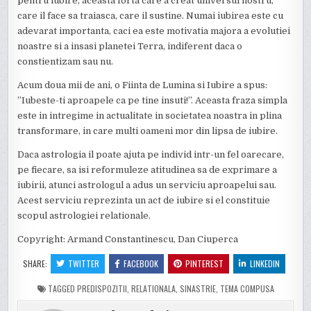
pentru iubire, aceasta forta care a creat universul nostru,
care il face sa traiasca, care il sustine. Numai iubirea este cu
adevarat importanta, caci ea este motivatia majora a evolutiei
noastre si a insasi planetei Terra, indiferent daca o
constientizam sau nu.
Acum doua mii de ani, o Fiinta de Lumina si Iubire a spus:
”Iubeste-ti aproapele ca pe tine insuti!”. Aceasta fraza simpla
este in intregime in actualitate in societatea noastra in plina
transformare, in care multi oameni mor din lipsa de iubire.
Daca astrologia il poate ajuta pe individ intr-un fel oarecare,
pe fiecare, sa isi reformuleze atitudinea sa de exprimare a
iubirii, atunci astrologul a adus un serviciu aproapelui sau.
Acest serviciu reprezinta un act de iubire si el constituie
scopul astrologiei relationale.
Copyright: Armand Constantinescu, Dan Ciuperca
SHARE:
TWITTER
FACEBOOK
PINTEREST
LINKEDIN
TAGGED
PREDISPOZITII
,
RELATIONALA
,
SINASTRIE
,
TEMA COMPUSA