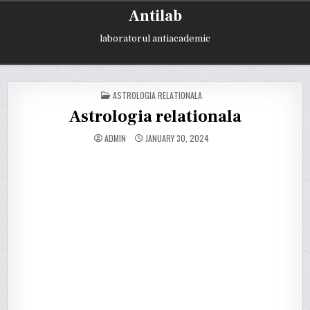
Skip
Antilab
to
content
laboratorul antiacademic
POSTED
ASTROLOGIA RELATIONALA
IN
Astrologia relationala
ADMIN
JANUARY 30, 2024