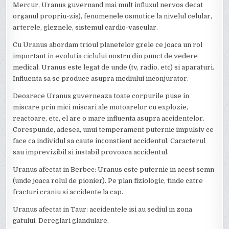
Mercur, Uranus guvernand mai mult influxul nervos decat
organul propriu-zis), fenomenele osmotice la nivelul celular,
arterele, gleznele, sistemul cardio-vascular.
Cu Uranus abordam trioul planetelor grele ce joaca un rol
important in evolutia ciclului nostru din punct de vedere
medical. Uranus este legat de unde (tv, radio, etc) si aparaturi.
Influenta sa se produce asupra mediului inconjurator.
Deoarece Uranus guverneaza toate corpurile puse in
miscare prin mici miscari ale motoarelor cu explozie,
reactoare, etc, el are o mare influenta asupra accidentelor.
Corespunde, adesea, unui temperament puternic impulsiv ce
face ca individul sa caute inconstient accidentul. Caracterul
sau imprevizibil si instabil provoaca accidentul.
Uranus afectat in Berbec: Uranus este puternic in acest semn
(unde joaca rolul de pionier). Pe plan fiziologic, tinde catre
fracturi craniu si accidente la cap.
Uranus afectat in Taur: accidentele isi au sediul in zona
gatului. Dereglari glandulare.