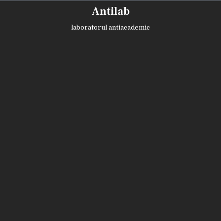
Skip
Antilab
to
content
laboratorul antiacademic