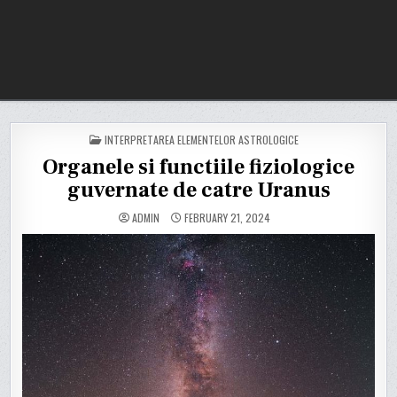
POSTED
INTERPRETAREA ELEMENTELOR ASTROLOGICE
IN
Organele si functiile fiziologice
guvernate de catre Uranus
ADMIN
FEBRUARY 21, 2024