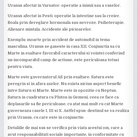
Uranus afectat in Varsator: operatie a inimii sau a vaselor.
Uranus afectat in Pesti: operatie la intestine sau la creier.
Boala prin dereglare hormonala sau nevroze. Psihoterapie.
Alienare mintala. Accidente ale picioarelor.
Exemplu: moarte prin accident de automobil in tema
masculina. Uranus se gaseste in casa XII. Conjunctia sa cu
Marte in exaltare favorabil caracterului si vointei conferind
un incomparabil camp de actiune, este periculoasa totusi
pentru viata.
Marte este guvernatorul AS prin exaltare. Saturn este
peregrin si in afara axelor. Nu exista niciun aspect benefic
intre Saturn si Marte. Marte este in opozitie cu Neptun.
Saturn in cuadratura cu Pluton in Gemeni, ceea ce face ca
deplasarile sa fie periculoase, cu atat mai mult cu cat Marte
guverneaza casele I, III si X. Astfel spus: destinul se va realiza
prin Uranus, cu care este in conjunctie.
Detaliile de mai sus se verifica prin viata acestui om, care a
avut responsabilitati sociale importante, in conformitate cu