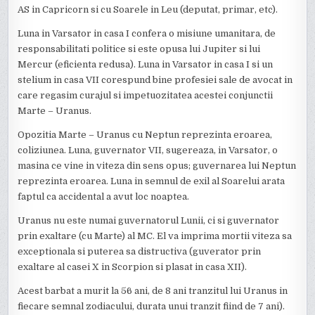
AS in Capricorn si cu Soarele in Leu (deputat, primar, etc).
Luna in Varsator in casa I confera o misiune umanitara, de
responsabilitati politice si este opusa lui Jupiter si lui
Mercur (eficienta redusa). Luna in Varsator in casa I si un
stelium in casa VII corespund bine profesiei sale de avocat in
care regasim curajul si impetuozitatea acestei conjunctii
Marte – Uranus.
Opozitia Marte – Uranus cu Neptun reprezinta eroarea,
coliziunea. Luna, guvernator VII, sugereaza, in Varsator, o
masina ce vine in viteza din sens opus; guvernarea lui Neptun
reprezinta eroarea. Luna in semnul de exil al Soarelui arata
faptul ca accidental a avut loc noaptea.
Uranus nu este numai guvernatorul Lunii, ci si guvernator
prin exaltare (cu Marte) al MC. El va imprima mortii viteza sa
exceptionala si puterea sa distructiva (guverator prin
exaltare al casei X in Scorpion si plasat in casa XII).
Acest barbat a murit la 56 ani, de 8 ani tranzitul lui Uranus in
fiecare semnal zodiacului, durata unui tranzit fiind de 7 ani).