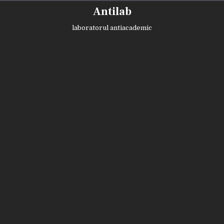
Skip
Antilab
to
content
laboratorul antiacademic