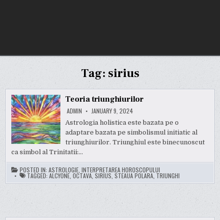
Tag:
sirius
Teoria triunghiurilor
ADMIN
JANUARY 9, 2024
Astrologia holistica este bazata pe o
adaptare bazata pe simbolismul initiatic al
triunghiurilor. Triunghiul este binecunoscut
ca simbol al Trinitatii:…
POSTED IN:
ASTROLOGIE
,
INTERPRETAREA HOROSCOPULUI
TAGGED:
ALCYONE
,
OCTAVA
,
SIRIUS
,
STEAUA POLARA
,
TRIUNGHI