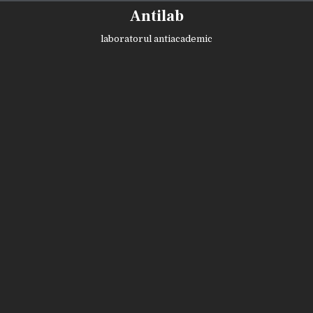
Skip
Antilab
to
content
laboratorul antiacademic