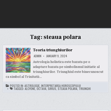
Tag:
steaua polara
Teoria triunghiurilor
ADMIN
JANUARY 9, 2024
Astrologia holistica este bazata pe o
adaptare bazata pe simbolismul initiatic al
triunghiurilor. Triunghiul este binecunoscut
ca simbol al Trinitatii:…
POSTED IN:
ASTROLOGIE
,
INTERPRETAREA HOROSCOPULUI
TAGGED:
ALCYONE
,
OCTAVA
,
SIRIUS
,
STEAUA POLARA
,
TRIUNGHI