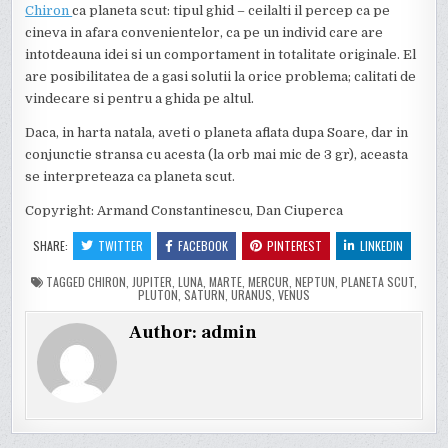
Chiron
ca planeta scut: tipul ghid – ceilalti il percep ca pe
cineva in afara convenientelor, ca pe un individ care are
intotdeauna idei si un comportament in totalitate originale. El
are posibilitatea de a gasi solutii la orice problema; calitati de
vindecare si pentru a ghida pe altul.
Daca, in harta natala, aveti o planeta aflata dupa Soare, dar in
conjunctie stransa cu acesta (la orb mai mic de 3 gr), aceasta
se interpreteaza ca planeta scut.
Copyright: Armand Constantinescu, Dan Ciuperca
SHARE:
TWITTER
FACEBOOK
PINTEREST
LINKEDIN
TAGGED
CHIRON
,
JUPITER
,
LUNA
,
MARTE
,
MERCUR
,
NEPTUN
,
PLANETA SCUT
,
PLUTON
,
SATURN
,
URANUS
,
VENUS
Author:
admin