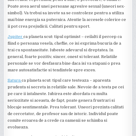
Poate avea aerul unei persoane agresive sexual (uneori sex-
simbol). Va trebui sa invete sa se controleze pentru a utiliza
mai bine energia sa puternica. Atentie la accesele colerice ce
ii pot crea prejudicii. Calitati pentru sport.
Jupiter
ca planeta scut: tipul optimist – ceilalti il percep ca
fiind o persoana vesela, cheflie, ce isi exprima bucuria de a
trai cu spontaneitate. Iubeste adevarul si dreptatea. In
general, foarte pozitiv, sincer, onest si tolerant. Relatiile
personale se vor desfasura bine daca isi va stapani o prea
mare autosatisfactie si tendintele spre exces.
Saturn
ca planeta scut: tipul care testeaza – aparenta
prudenta si secreta in relatiile sale. Nevoie de a testa pe cei
pe care ii intalneste. Iubirea este abordata cu multa
seriozitate si aceasta, de fapt, poate genera frustrari si
blocaje sentimentale. Prea tolerant. Uneori prezinta calitati
de cercetator, de profesor sau de istoric. Individul poate
comite eroarea de a crede ca oamenii se schimba si
evolueaza.