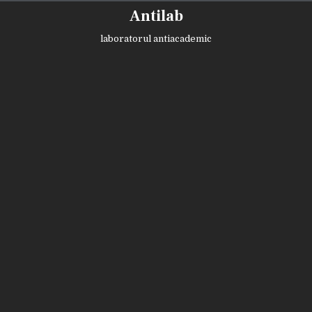
Skip
Antilab
to
content
laboratorul antiacademic