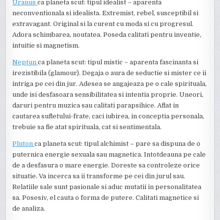
Uranus
ca planeta scut: tipul idealist – aparenta
neconventionala si idealista. Extremist, rebel, susceptibil si
extravagant. Original si la curent cu moda si cu progresul.
Adora schimbarea, noutatea. Poseda calitati pentru inventie,
intuitie si magnetism.
Neptun
ca planeta scut: tipul mistic – aparenta fascinanta si
irezistibila (glamour). Degaja o aura de seductie si mister ce ii
intriga pe cei din jur. Adesea se angajeaza pe o cale spirituala,
unde isi desfasoara sensibilitatea si intentia proprie. Uneori,
daruri pentru muzica sau calitati parapsihice. Aflat in
cautarea sufletului-frate, caci iubirea, in conceptia personala,
trebuie sa fie atat spirituala, cat si sentimentala.
Pluton
ca planeta scut: tipul alchimist – pare sa dispuna de o
puternica energie sexuala sau magnetica. Intotdeauna pe cale
de a desfasura o mare energie. Doreste sa controleze orice
situatie. Va incerca sa ii transforme pe cei din jurul sau.
Relatiile sale sunt pasionale si aduc mutatii in personalitatea
sa. Posesiv, el cauta o forma de putere. Calitati magnetice si
de analiza.