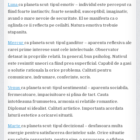
Luna
ca planeta scut: tipul emotiv – individul este perceput ca
fiind foarte instinctiv, foarte sensibil, susceptibil, imaginativ,
avand o mare nevoie de securitate. El se manifesta ca o
oglinda ce ii reflecta pe ceilalti. Natura emotiva trebuie
stapanita.
Mercur
ca planeta scut: tipul ganditor – aparenta reflexiva ale
carei prime interese sunt cele intelectuale. Observator
detasat in propriile relatii. In general, bun psiholog. Nativul
este resimtit uneori ca fiind prea superficial. Capabil de a gasi
o solutie rationala la orice problema. Calitati pentru
comunicare, indrumare, conferinte, scris.
Venus
ca planeta scut: tipul sentimental – aparenta sociabila,
fermecatoare, impaciuitoare si plina de tact. Cauta
intotdeauna frumusetea, armonia si relatiile romantice.
Diplomat si idealist. Calitati artistice. Importanta acordata
laturii estetice a oricarei situatii.
Marte
ca planeta scut: tipul decizional – desfasoara multa
energie pentru satisfacerea dorintelor sale. Orice situatie
sau relatie reprezinta, pentru sine, o provocare, o sfidare.